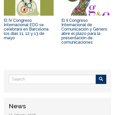
El IV Congreso
El II Congreso
Internacional EDO se
Internacional de
celebrará en Barcelona
Comunicación y Género
los días 11, 12 y 13 de
abre el plazo para la
mayo
presentación de
comunicaciones
Search
form
Buscar
News
14 January, 2026