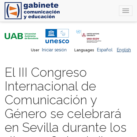
Togg
navi
Skip
to
main
content
Iniciar sesión
Español
English
User
Languages
El III Congreso
Internacional de
Comunicación y
Género se celebrará
en Sevilla durante los