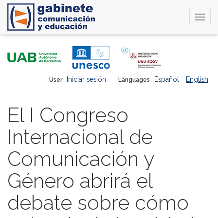
Togg
navi
Skip
to
main
content
Iniciar sesión
Español
English
User
Languages
El I Congreso
Internacional de
Comunicación y
Género abrirá el
debate sobre cómo