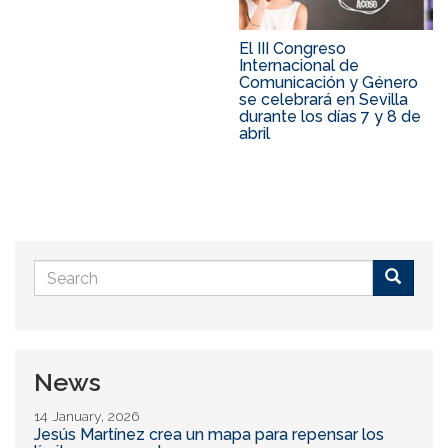
El III Congreso
Internacional de
Comunicación y Género
se celebrará en Sevilla
durante los días 7 y 8 de
abril
Search
form
Buscar
News
14 January, 2026
Jesús Martínez crea un mapa para repensar los