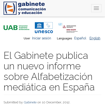
Togg
navi
Skip
to
main
content
Iniciar sesión
Español
English
User
Languages
El Gabinete publica
un nuevo informe
sobre Alfabetización
mediática en España
Submitted by
Gabinete
on 10 December, 2012.