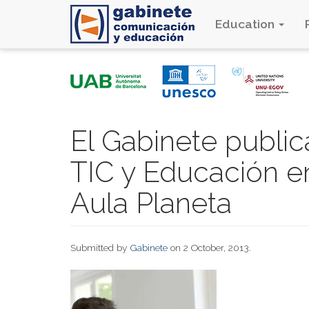
Education
Skip
to
main
content
El Gabinete public
TIC y Educación e
Aula Planeta
Submitted by
Gabinete
on 2 October, 2013.