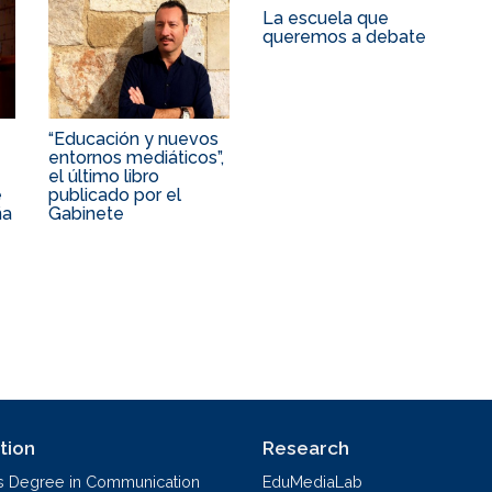
La escuela que
queremos a debate
“Educación y nuevos
entornos mediáticos”,
el último libro
e
publicado por el
ña
Gabinete
tion
Research
s Degree in Communication
EduMediaLab