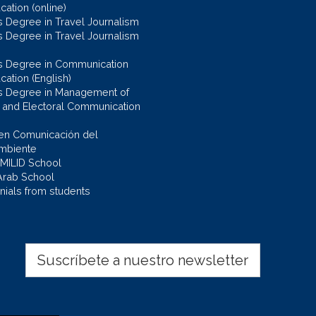
ation (online)
s Degree in Travel Journalism
s Degree in Travel Journalism
s Degree in Communication
cation (English)
s Degree in Management of
al and Electoral Communication
en Comunicación del
mbiente
 MILID School
Arab School
nials from students
Suscríbete a nuestro newsletter