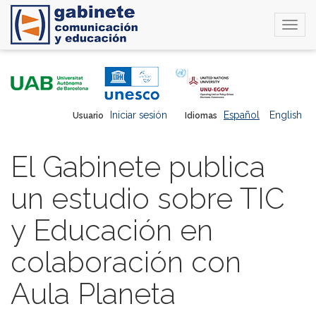
Togg
navi
Pasar
al
contenido
principal
Iniciar sesión
Español
English
Usuario
Idiomas
El Gabinete publica
un estudio sobre TIC
y Educación en
colaboración con
Aula Planeta