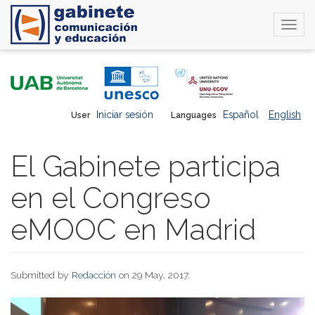
Togg
navi
Skip
to
main
content
Iniciar sesión
Español
English
User
Languages
El Gabinete participa
en el Congreso
eMOOC en Madrid
Submitted by
Redacción
on 29 May, 2017.