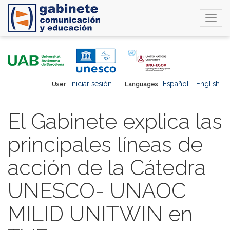
Togg
navi
Skip
to
main
content
Iniciar sesión
Español
English
User
Languages
El Gabinete explica las
principales líneas de
acción de la Cátedra
UNESCO- UNAOC
MILID UNITWIN en