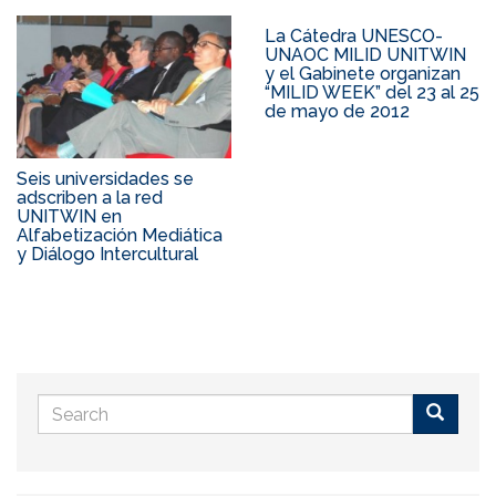
La Cátedra UNESCO-
UNAOC MILID UNITWIN
y el Gabinete organizan
“MILID WEEK” del 23 al 25
de mayo de 2012
Seis universidades se
adscriben a la red
UNITWIN en
Alfabetización Mediática
y Diálogo Intercultural
Search
form
Buscar