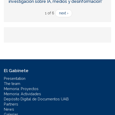
investigación sobre IA, medios y desinformación'
1 of 6
next ›
El Gabinete
Presentation
The team
Memoria: Proyectos
Memoria: Actividades
Depósito Digital de Documentos UAB
Partners
News
Galerías