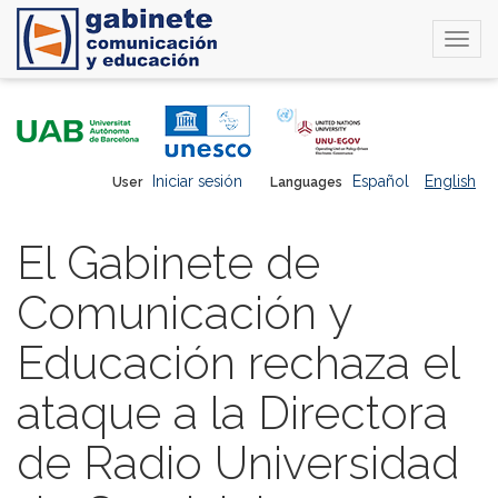
Togg
navi
Skip
to
main
content
Iniciar sesión
Español
English
User
Languages
El Gabinete de
Comunicación y
Educación rechaza el
ataque a la Directora
de Radio Universidad