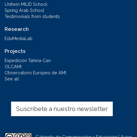
Unitwin MILID School
Spring Arab School
Testimonials from students
Research
EduMediaLab
Projects
Expedición Tahina-Can
OLCAMI
Observatorio Europeo de AMI
See all
Suscríbete a nuestro newsletter
Gabinete de Comunicación y Educación | Aviso