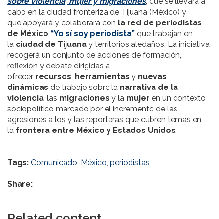
sobre violencia, mujer y migraciones
, que se llevará a
cabo en la ciudad fronteriza de Tijuana (México) y
que apoyará y colaborará con
la red de periodistas
de México
“Yo sí soy periodista”
que trabajan en
la
ciudad de Tijuana
y territorios aledaños. La iniciativa
recogerá un conjunto de acciones de formación,
reflexión y debate dirigidas a
ofrecer
recursos
,
herramientas
y
nuevas
dinámicas
de trabajo sobre la
narrativa de la
violencia
, las
migraciones
y la
mujer
en un contexto
sociopolítico marcado por el incremento de las
agresiones a los y las reporteras que cubren temas en
la
frontera entre México y Estados Unidos
.
Tags:
Comunicado
,
México
,
periodistas
Share:
Related content