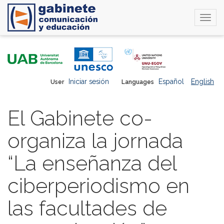
Togg
navi
Skip
to
main
content
Iniciar sesión
Español
English
User
Languages
El Gabinete co-
organiza la jornada
“La enseñanza del
ciberperiodismo en
las facultades de