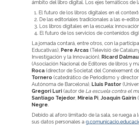
ámbito del libro digital. Los ejes temáticos de l
1. El futuro de los libros digitales en el contex
2. De las editoriales tradicionales a las e-editor
3. Los libros digitales en la escuela: innovació
4. El futuro de los servicios de contenidos digi
La jornada contará, entre otros, con la partici
Educativas),
Pere Arcas
(Televisió de Catalun
Investigación y la Innovación),
Ricard Dalmau
(Asociación Nacional de Editores de libros y m
Roca
(director de Societat del Coneixement d
Tornero
(catedrático de Periodismo y directo
Autónoma de Barcelona),
Lluis Pastor
(Univer
Gregori Luri
(autor de
La escuela contra el 
Santiago Tejedor
,
Mireia Pi
,
Joaquin Gairín
(
Negre
.
Debido al aforo limitado de la sala, se ruega a
sus datos personales a
g.comunicacio.educac