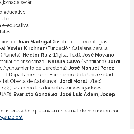
a jornada serán:
to educativo.
iales.
n e-educativa.
tales.
pación de
Juan Madrigal
(Instituto de Tecnologías
ya),
Xavier Kirchner
(Fundación Catalana para la
(Planeta),
Héctor Ruiz
(Digital Text),
José Moyano
aterial de enseñanza),
Natalia Calvo
(Santillana),
Jordi
el Ayuntamiento de Barcelona);
José Manuel Pérez
r del Departamento de Periodismo de la Universidad
sitat Oberta de Catalunya),
Jordi Moral
(Xtec),
mundo
), así como los docentes e investigadores
UAB),
Evaristo González
,
José Luis Adam
,
Josep
 los interesados que envíen un e-mail de inscripción con
io@uab.cat