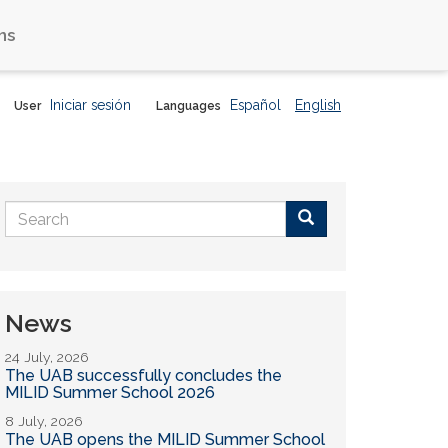
ns
Iniciar sesión
Español
English
User
Languages
Search
form
Buscar
News
24 July, 2026
The UAB successfully concludes the
MILID Summer School 2026
8 July, 2026
The UAB opens the MILID Summer School