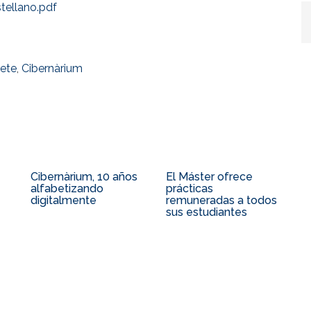
tellano.pdf
ete
,
Cibernàrium
Cibernàrium, 10 años
El Máster ofrece
alfabetizando
prácticas
digitalmente
remuneradas a todos
sus estudiantes