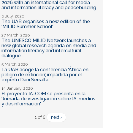
2026 with an international call for media
and information literacy and peacebuilding
6 July, 2026
The UAB organises a new edition of the
‘MILID Summer School’
27 March, 2026
The UNESCO MILID Network launches a
new global research agenda on media and
information literacy and intercultural
dialogue
5 March, 2026
La UAB acoge la conferencia ‘África en
peligro de extinción’, impartida por el
experto Dani Serralta
14 January, 2026
El proyecto IA-COM se presenta en la
'Jornada de investigación sobre IA, medios
y desinformación'
1 of 6
next ›