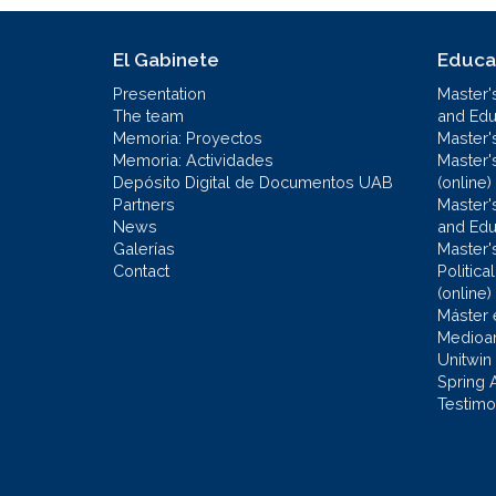
El Gabinete
Educa
Presentation
Master'
The team
and Educ
Memoria: Proyectos
Master'
Memoria: Actividades
Master'
Depósito Digital de Documentos UAB
(online)
Partners
Master'
News
and Edu
Galerías
Master'
Contact
Politic
(online)
Máster 
Medioa
Unitwin
Spring 
Testimo