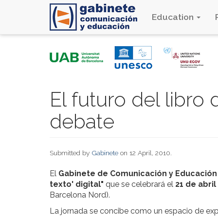
Education
Skip
to
main
content
El futuro del libro 
debate
Submitted by
Gabinete
on 12 April, 2010.
El
Gabinete de Comunicación y Educación
texto' digital"
que se celebrará el
21 de abril
Barcelona Nord).
La jornada se concibe como un espacio de expos