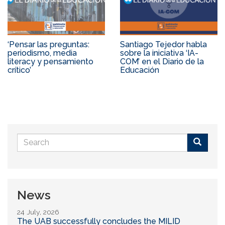
‘Pensar las preguntas:
Santiago Tejedor habla
periodismo, media
sobre la iniciativa ‘IA-
literacy y pensamiento
COM’ en el Diario de la
crítico’
Educación
Search
form
Buscar
News
24 July, 2026
The UAB successfully concludes the MILID