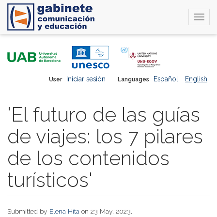
Togg
navi
Skip
to
main
content
Iniciar sesión
Español
English
User
Languages
'El futuro de las guías
de viajes: los 7 pilares
de los contenidos
turísticos'
Submitted by
Elena Hita
on 23 May, 2023.