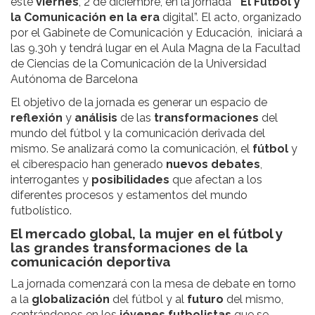
este
viernes
, 2 de diciembre, en la jornada “
El
Fútbol
y
la
Comunicación
en
la
era
digital”. El acto, organizado
por el Gabinete de Comunicación y Educación, iniciará a
las 9.30h y tendrá lugar en el Aula Magna de la Facultad
de Ciencias de la Comunicación de la Universidad
Autónoma de Barcelona
El objetivo de la jornada es generar un espacio de
reflexión
y
análisis
de las
transformaciones
del
mundo del fútbol y la comunicación derivada del
mismo. Se analizará como la comunicación, el
fútbol
y
el ciberespacio han generado
nuevos
debates
,
interrogantes y
posibilidades
que afectan a los
diferentes procesos y estamentos del mundo
futbolístico.
El mercado global, la mujer en el fútbol y
las grandes transformaciones de la
comunicación deportiva
La jornada comenzará con la mesa de debate en torno
a la
globalización
del fútbol y al
futuro
del mismo,
centrándonos en los
jóvenes
futbolistas
que se