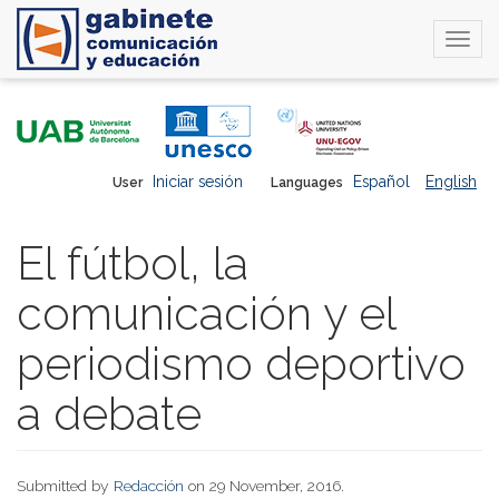
Togg
navi
Skip
to
main
content
Iniciar sesión
Español
English
User
Languages
El fútbol, la
comunicación y el
periodismo deportivo
a debate
Submitted by
Redacción
on 29 November, 2016.