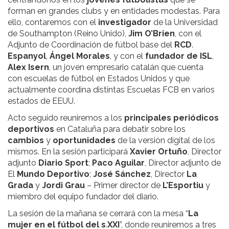
forman en grandes clubs y en entidades modestas. Para
ello, contaremos con el
investigador
de la Universidad
de Southampton (Reino Unido),
Jim
O’Brien
, con el
Adjunto de Coordinación de fútbol base del
RCD
.
Espanyol
,
Ángel Morales
, y con el
fundador
de
ISL
,
Alex
Isern
, un joven empresario catalán que cuenta
con escuelas de fútbol en Estados Unidos y que
actualmente coordina distintas Escuelas FCB en varios
estados de EEUU.
Acto seguido reuniremos a los
principales
periódicos
deportivos
en Cataluña para debatir sobre los
cambios
y
oportunidades
de la versión digital de los
mismos. En la sesión participará
Xavier
Ortuño
, Director
adjunto
Diario
Sport
;
Paco
Aguilar
, Director adjunto de
El
Mundo
Deportivo
;
José
Sánchez
, Director
La
Grada
y
Jordi
Grau
– Primer director de
L’Esportiu
y
miembro del equipo fundador del diario.
La sesión de la mañana se cerrará con la mesa “
La
mujer
en
el
fútbol
del
s
.
XXI
”, donde reuniremos a tres