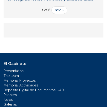
1 of 6
next ›
El Gabinete
Presentation
The team
Memoria: Proyectos
Memoria: Actividades
Depósito Digital de Documentos UAB
Partners
News
Galerías