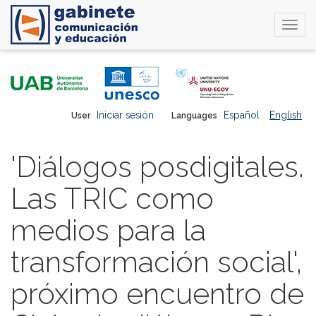
Togg
navi
Skip
to
main
content
Iniciar sesión
Español
English
User
Languages
'Diálogos posdigitales.
Las TRIC como
medios para la
transformación social',
próximo encuentro de