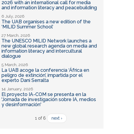
2026 with an international call for media
and information literacy and peacebuilding
6 July, 2026
The UAB organises a new edition of the
‘MILID Summer School’
27 March, 2026
The UNESCO MILID Network launches a
new global research agenda on media and
information literacy and intercultural
dialogue
5 March, 2026
La UAB acoge la conferencia ‘África en
peligro de extinción’, impartida por el
experto Dani Serralta
14 January, 2026
El proyecto IA-COM se presenta en la
'Jornada de investigación sobre IA, medios
y desinformación'
1 of 6
next ›