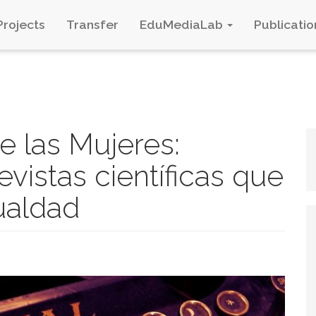
Projects
Transfer
EduMediaLab
Publicatio
de las Mujeres:
evistas científicas que
gualdad