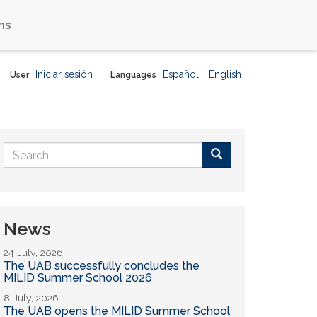
ns
Iniciar sesión
Español
English
User
Languages
Search
form
Buscar
News
24 July, 2026
The UAB successfully concludes the
MILID Summer School 2026
8 July, 2026
The UAB opens the MILID Summer School