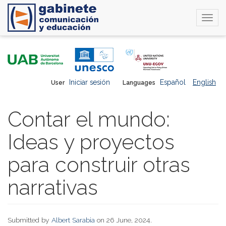
Togg
navi
Skip
to
main
content
Iniciar sesión
Español
English
User
Languages
Contar el mundo:
Ideas y proyectos
para construir otras
narrativas
Submitted by
Albert Sarabia
on 26 June, 2024.