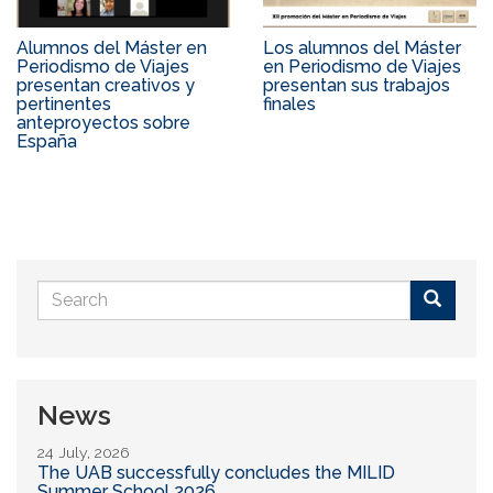
Alumnos del Máster en
Los alumnos del Máster
Periodismo de Viajes
en Periodismo de Viajes
presentan creativos y
presentan sus trabajos
pertinentes
finales
anteproyectos sobre
España
Search
form
Buscar
News
24 July, 2026
The UAB successfully concludes the MILID
Summer School 2026