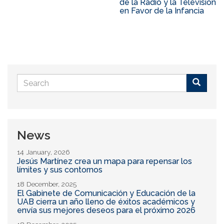
de la Radio y la Televisión
en Favor de la Infancia
Search
form
Buscar
News
14 January, 2026
Jesús Martínez crea un mapa para repensar los
límites y sus contornos
18 December, 2025
El Gabinete de Comunicación y Educación de la
UAB cierra un año lleno de éxitos académicos y
envía sus mejores deseos para el próximo 2026