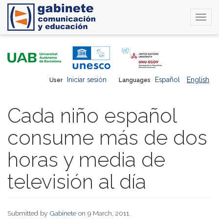
Togg
navi
Skip
to
main
content
Iniciar sesión
Español
English
User
Languages
Cada niño español
consume más de dos
horas y media de
televisión al día
Submitted by
Gabinete
on 9 March, 2011.