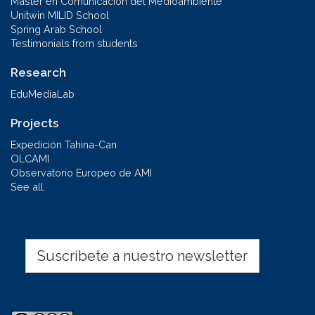
Máster en Comunicación del Medioambiente
Unitwin MILID School
Spring Arab School
Testimonials from students
Research
EduMediaLab
Projects
Expedición Tahina-Can
OLCAMI
Observatorio Europeo de AMI
See all
Suscríbete a nuestro newsletter