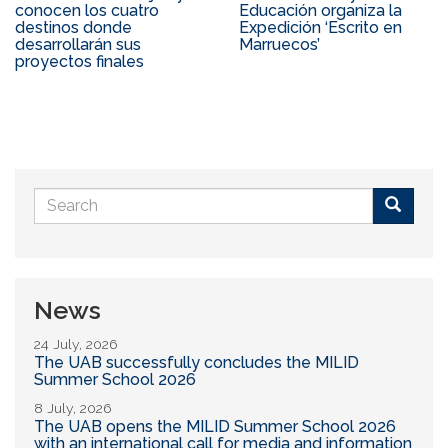
conocen los cuatro
Educación organiza la
destinos donde
Expedición ‘Escrito en
desarrollarán sus
Marruecos’
proyectos finales
Search
form
Buscar
News
24 July, 2026
The UAB successfully concludes the MILID
Summer School 2026
8 July, 2026
The UAB opens the MILID Summer School 2026
with an international call for media and information