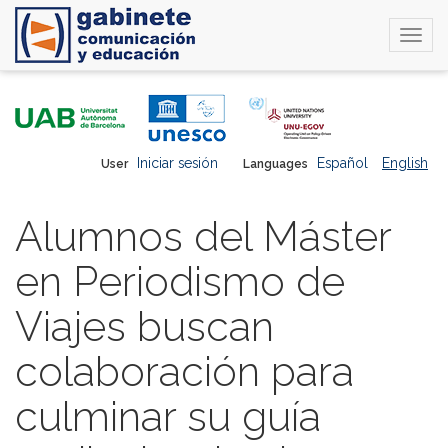
Togg
navi
Skip
to
main
content
Iniciar sesión
Español
English
User
Languages
Alumnos del Máster
en Periodismo de
Viajes buscan
colaboración para
culminar su guía