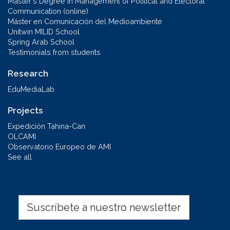
Master's Degree in Management of Political and Electoral
Communication (online)
Máster en Comunicación del Medioambiente
Unitwin MILID School
Spring Arab School
Testimonials from students
Research
EduMediaLab
Projects
Expedición Tahina-Can
OLCAMI
Observatorio Europeo de AMI
See all
Suscríbete a nuestro newsletter