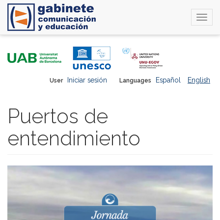
Togg
navi
Skip
to
main
content
Iniciar sesión
Español
English
User
Languages
Puertos de
entendimiento