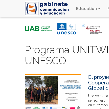
Education
Skip
to
main
content
Programa UNITWIN
UNESCO
El proye
Coopera
Global d
Una veintena
se reunieron p
en el campo d