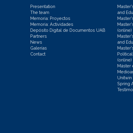
Presentation
Master'
The team
and Educ
Memoria: Proyectos
Master'
Memoria: Actividades
Master'
Depósito Digital de Documentos UAB
(online)
Partners
Master'
News
and Edu
Galerías
Master'
Contact
Politic
(online)
Máster 
Medioa
Unitwin
Spring 
Testimo