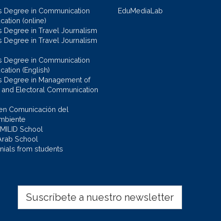
s Degree in Communication
EduMediaLab
ation (online)
s Degree in Travel Journalism
s Degree in Travel Journalism
s Degree in Communication
cation (English)
s Degree in Management of
al and Electoral Communication
en Comunicación del
mbiente
 MILID School
Arab School
nials from students
Suscríbete a nuestro newsletter