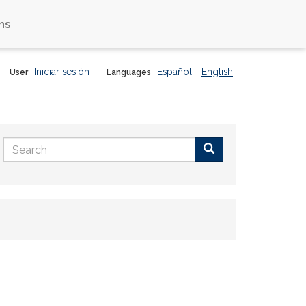
ns
Iniciar sesión
Español
English
User
Languages
Search
form
Buscar