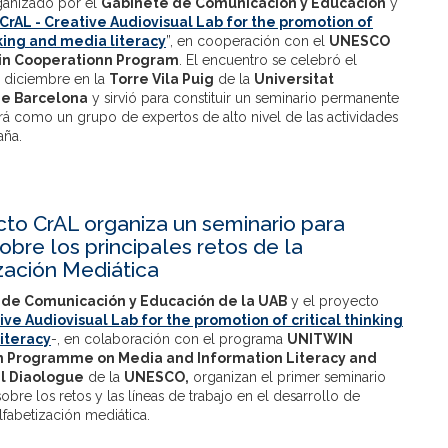
ganizado por el
Gabinete de Comunicación y Educación
y
CrAL - Creative Audiovisual Lab for the promotion of
nking and media literacy
”, en cooperación con el
UNESCO
in Cooperationn Program
. El encuentro se celebró el
 diciembre en la
Torre Vila Puig
de la
Universitat
e Barcelona
y sirvió para constituir un seminario permanente
rá como un grupo de expertos de alto nivel de las actividades
aña.
cto CrAL organiza un seminario para
obre los principales retos de la
zación Mediática
de Comunicación y Educación de la UAB
y el proyecto
ive Audiovisual Lab for the promotion of critical thinking
iteracy
-, en colaboración con el programa
UNITWIN
n Programme on Media and Information Literacy and
al Diaologue
de la
UNESCO,
organizan el primer seminario
sobre los retos y las líneas de trabajo en el desarrollo de
alfabetización mediática.