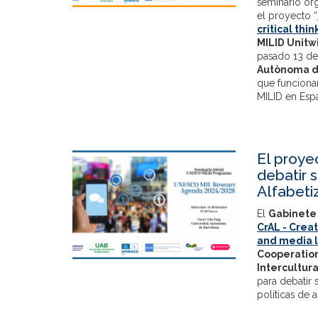
seminario or
el proyecto “
critical thi
MILID Unitw
pasado 13 de
Autònoma d
que funciona
MILID en Esp
El proye
debatir s
Alfabeti
El
Gabinete 
CrAL - Creat
and media l
Cooperatio
Intercultur
para debatir 
políticas de 