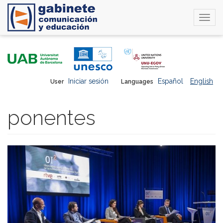
Togg
navi
Skip
to
main
content
Iniciar sesión
Español
English
User
Languages
ponentes