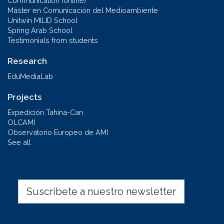
Communication (online)
Máster en Comunicación del Medioambiente
Unitwin MILID School
Spring Arab School
Testimonials from students
Research
EduMediaLab
Projects
Expedición Tahina-Can
OLCAMI
Observatorio Europeo de AMI
See all
Suscríbete a nuestro newsletter