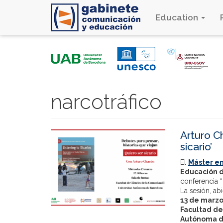
Education
Skip
to
main
content
narcotráfico
Arturo C
sicario’
El
Máster en
Educación d
conferencia “
La sesión, ab
13 de marz
Facultad de
Autónoma d