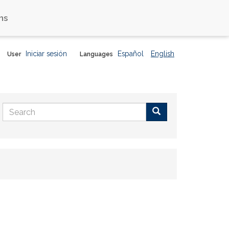
ns
Iniciar sesión
Español
English
User
Languages
Search
form
Buscar