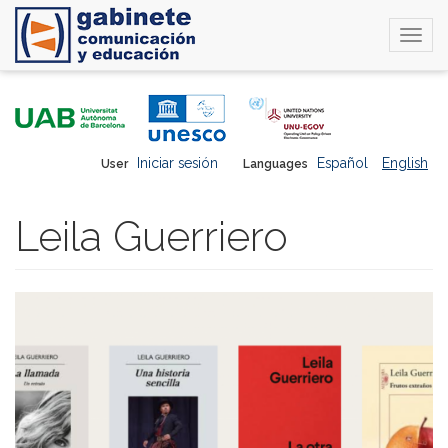
Togg
navi
Skip
to
main
content
Iniciar sesión
Español
English
User
Languages
Leila Guerriero