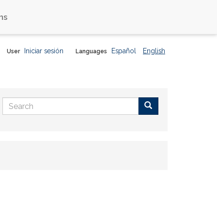
ns
Iniciar sesión
Español
English
User
Languages
Search
form
Buscar