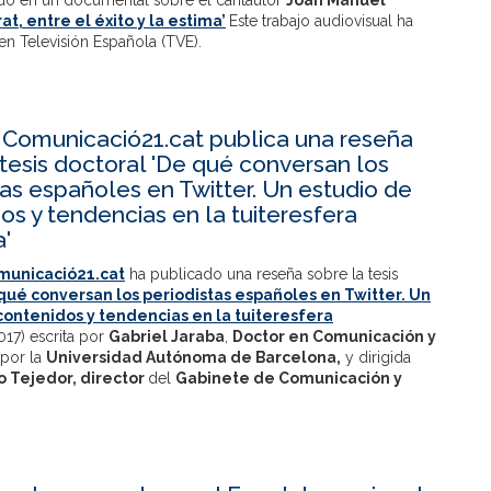
ado en un documental sobre el cantautor
Joan Manuel
rat, entre el éxito y la estima’
Este trabajo audiovisual ha
en Televisión Española (TVE).
l Comunicació21.cat publica una reseña
 tesis doctoral 'De qué conversan los
tas españoles en Twitter. Un estudio de
os y tendencias en la tuiteresfera
'
municació21.cat
ha publicado una reseña sobre la tesis
qué conversan los periodistas españoles en Twitter. Un
contenidos y tendencias en la tuiteresfera
017) escrita por
Gabriel Jaraba
,
Doctor en Comunicación y
por la
Universidad Autónoma de Barcelona,
y dirigida
o Tejedor, director
del
Gabinete de Comunicación y