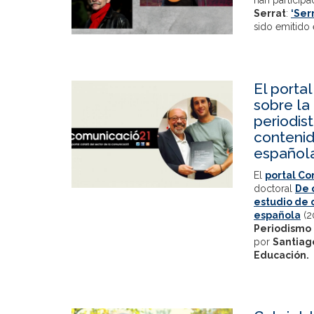
han particip
Serrat
:
‘Ser
sido emitido 
El porta
sobre la
periodis
contenid
española
El
portal Co
doctoral
De 
estudio de 
española
(2
Periodismo
por
Santiag
Educación.