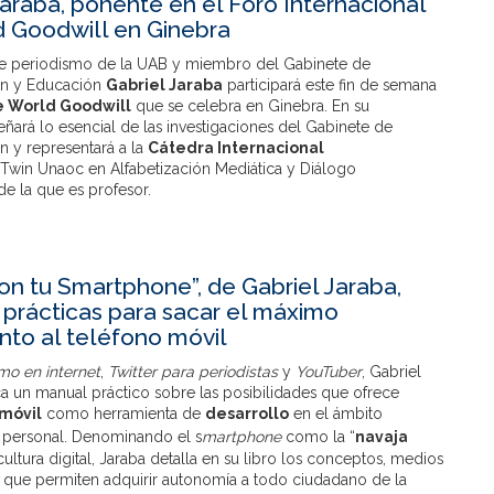
Jaraba, ponente en el Foro Internacional
 Goodwill en Ginebra
de periodismo de la UAB y miembro del Gabinete de
n y Educación
Gabriel Jaraba
participará este fin de semana
e World Goodwill
que se celebra en Ginebra. En su
ñará lo esencial de las investigaciones del Gabinete de
 y representará a la
Cátedra Internacional
Twin Unaoc en Alfabetización Mediática y Diálogo
 de la que es profesor.
on tu Smartphone”, de Gabriel Jaraba,
prácticas para sacar el máximo
nto al teléfono móvil
mo en internet
,
Twitter para periodistas
y
YouTuber
, Gabriel
a un manual práctico sobre las posibilidades que ofrece
móvil
como herramienta de
desarrollo
en el ámbito
y
personal
. Denominando el s
martphone
como la “
navaja
 cultura digital, Jaraba detalla en su libro los conceptos, medios
s que permiten adquirir autonomía a todo ciudadano de la