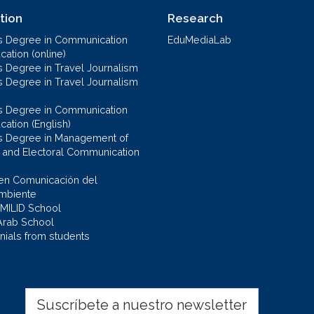
tion
Research
s Degree in Communication
EduMediaLab
ation (online)
s Degree in Travel Journalism
s Degree in Travel Journalism
s Degree in Communication
cation (English)
s Degree in Management of
al and Electoral Communication
en Comunicación del
mbiente
 MILID School
Arab School
nials from students
Suscríbete a nuestro newsletter