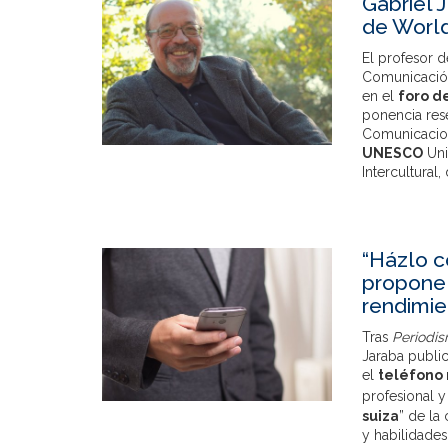
Gabriel 
de World
El profesor 
Comunicació
en el
foro d
ponencia rese
Comunicacion
UNESCO
Uni
Intercultural,
“Házlo c
propone 
rendimie
Tras
Periodis
Jaraba public
el
teléfono 
profesional 
suiza
” de la
y habilidade