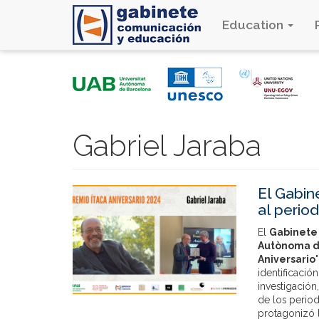
Education
Skip
to
main
content
Gabriel Jaraba
El Gabin
al period
El
Gabinete
Autònoma d
Aniversario
identificació
investigació
de los period
protagonizó 