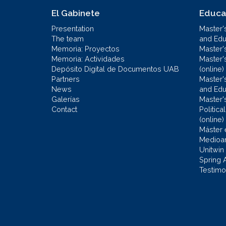
El Gabinete
Educa
Presentation
Master'
The team
and Educ
Memoria: Proyectos
Master'
Memoria: Actividades
Master'
Depósito Digital de Documentos UAB
(online)
Partners
Master'
News
and Edu
Galerías
Master'
Contact
Politic
(online)
Máster 
Medioa
Unitwin
Spring 
Testimo