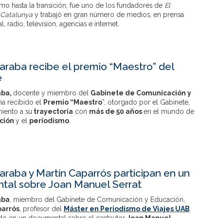
mo hasta la transición, fue uno de los fundadores de
El
 Catalunya
y trabajó en gran número de medios, en prensa
l, radio, televisión, agencias e internet.
Jaraba recibe el premio “Maestro” del
e
aba,
docente y miembro del
Gabinete de Comunicación y
 ha recibido el
Premio “Maestro
”, otorgado por el Gabinete,
iento a su
trayectoria
con
más de 50 años
en el mundo de
ción
y el
periodismo
.
Jaraba y Martín Caparrós participan en un
tal sobre Joan Manuel Serrat
aba
, miembro del Gabinete de Comunicación y Educación,
parrós
, profesor del
Máster en Periodismo de Viajes UAB
,