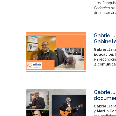
tardofranquis
Periódico de
diaria, semana
Gabriel 
Gabinet
Gabriel Jar
Educación
,
en reconocim
la
comunica
Gabriel 
documen
Gabriel Jar
y
Martín Ca