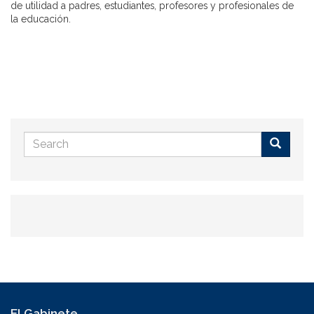
de utilidad a padres, estudiantes, profesores y profesionales de
la educación.
Search
form
Buscar
El Gabinete