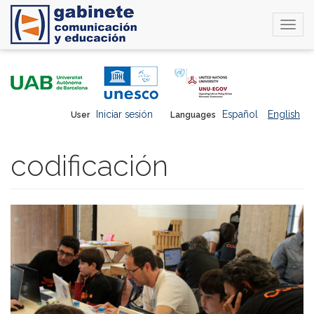
Togg
navi
Skip
to
main
content
Iniciar sesión
Español
English
User
Languages
codificación