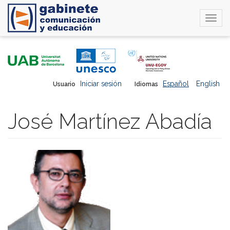
Togg
navi
Pasar
al
contenido
principal
Iniciar sesión
Español
English
Usuario
Idiomas
José Martínez Abadía