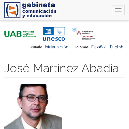
Togg
navi
Pasar
al
contenido
principal
Iniciar sesión
Español
English
Usuario
Idiomas
José Martínez Abadía