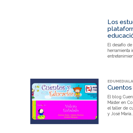
Los estu
platafor
educaci
El desafío d
herramienta i
entretenimient
EDUMEDIAL
Cuentos 
El blog Cuent
Máster en Co
el taller de 
y José María..