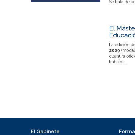
Se trata de un.
El Máste
Educació
La edición d
2009
(modali
clausura ofic
trabajos...
El Gabinete
Forma