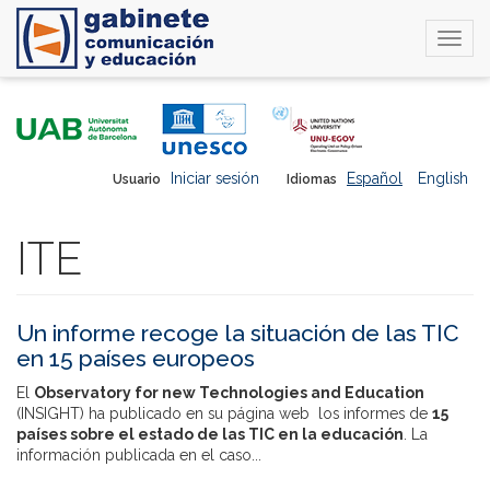
Togg
navi
Pasar
al
contenido
principal
Iniciar sesión
Español
English
Usuario
Idiomas
ITE
Un informe recoge la situación de las TIC
en 15 países europeos
El
Observatory for new Technologies and Education
(INSIGHT) ha publicado en su página web los informes de
15
países sobre el estado de las TIC en la educación
. La
información publicada en el caso...