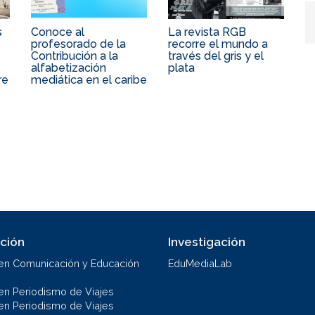
s
Conoce al
La revista RGB
profesorado de la
recorre el mundo a
Contribución a la
través del gris y el
alfabetización
plata
re
mediática en el caribe
ción
Investigación
en Comunicación y Educación
EduMediaLab
en Periodismo de Viajes
en Periodismo de Viajes