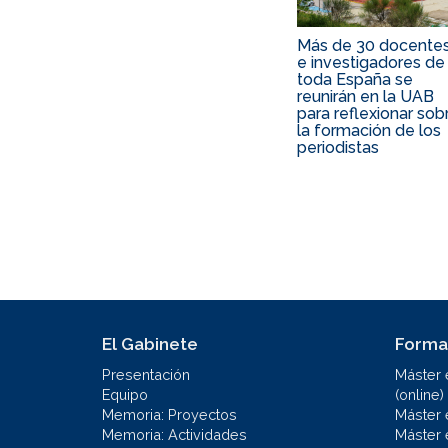
Más de 30 docente
e investigadores de
toda España se
reunirán en la UAB
para reflexionar sob
la formación de los
periodistas
El Gabinete
Forma
Presentación
Máster 
Equipo
(online)
Memoria: Proyectos
Máster 
Memoria: Actividades
Máster 