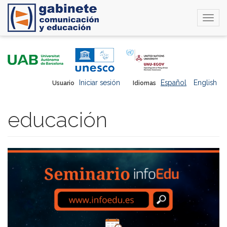
Togg
navi
Pasar
al
contenido
principal
Iniciar sesión
Español
English
Usuario
Idiomas
educación