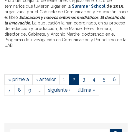
Fruto del conjunto de reflexiones surgidas en el ciclo de
seminarios que tuvieron lugar en la
Summer School
de 2015
,
organizada por el Gabinete de Comunicación y Educación, nace
el libro
Educación y nuevos entornos mediáticos. El desafío de
la innovación
. La publicación la han coordinado, en su proceso
de redacción y producción, José Manuel Pérez Tornero,
director del Gabinete, y Antonio Martire, doctorando en el
Programa de Investigación en Comunicación y Periodismo de la
UAB.
« primera
‹ anterior
1
2
3
4
5
6
7
8
9
…
siguiente ›
última »