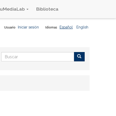
duMediaLab
Biblioteca
Iniciar sesión
Español
English
Usuario
Idiomas
Formulario
de
Buscar
búsqueda