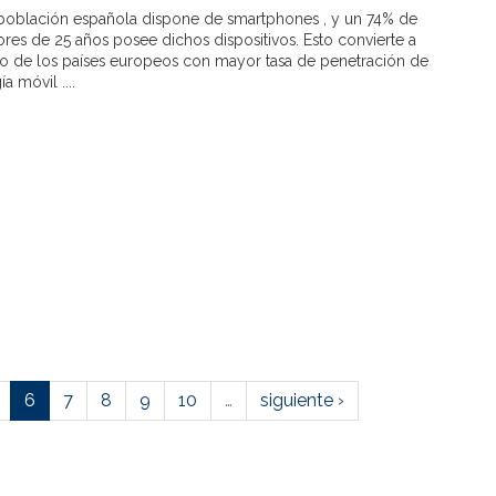
 población española dispone de smartphones , y un 74% de
es de 25 años posee dichos dispositivos. Esto convierte a
o de los países europeos con mayor tasa de penetración de
a móvil ....
6
7
8
9
10
…
siguiente ›