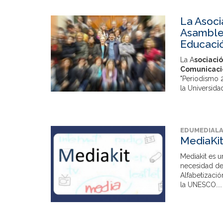
La Asoci
Asamblea
Educaci
La A
sociació
Comunicaci
"Periodismo 2
la Universida
EDUMEDIAL
MediaKi
Mediakit es u
necesidad de
Alfabetizació
la UNESCO....