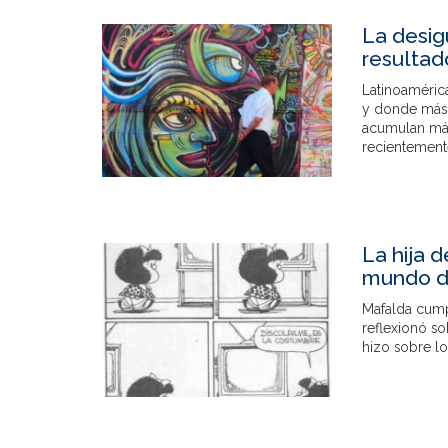
La desig
resultad
Latinoamérica
y donde más 
acumulan más
recientemen
La hija d
mundo de
Mafalda cump
reflexionó s
hizo sobre l