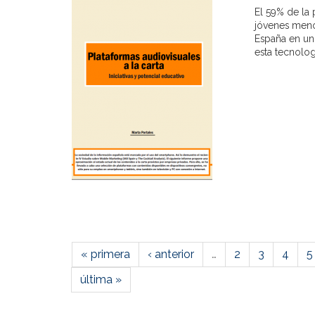
El 59% de la
jóvenes menor
España en un
esta tecnologí
« primera
‹ anterior
…
2
3
4
5
última »