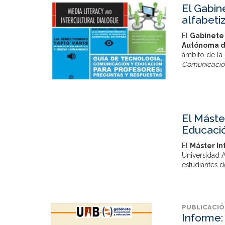
El Gabin
alfabeti
El
Gabinete 
Autónoma d
ámbito de la
Comunicació
El Máste
Educación
El
Máster In
Universidad 
estudiantes 
PUBLICACI
Informe: