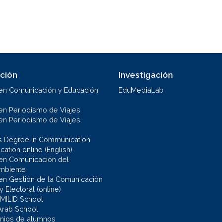
ción
Investigación
en Comunicación y Educación
EduMediaLab
en Periodismo de Viajes
en Periodismo de Viajes
s Degree in Communication
ation online (English)
en Comunicación del
mbiente
en Gestión de la Comunicación
 y Electoral (online)
 MILID School
Arab School
nios de alumnos