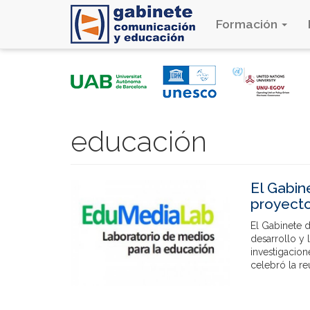
Formación
Pasar
al
contenido
principal
educación
El Gabin
proyect
El Gabinete 
desarrollo y 
investigacion
celebró la reu