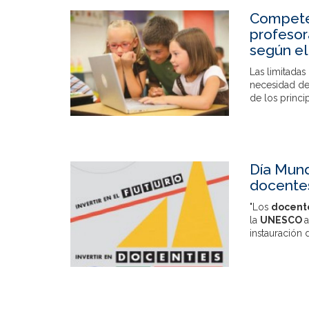
Competen
profesor
según el
Las limitadas
necesidad de 
de los princi
Día Mund
docentes 
"Los
docent
la
UNESCO
a
instauración 