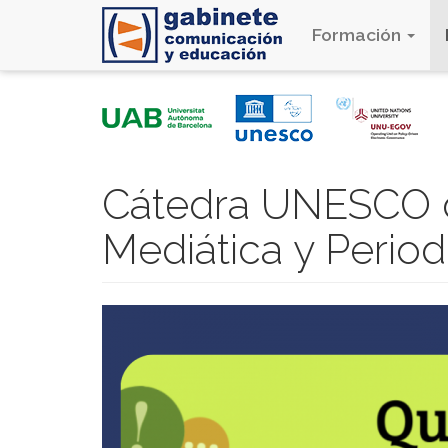
Formación
Pasar
al
contenido
principal
Cátedra UNESCO d
Mediática y Perio