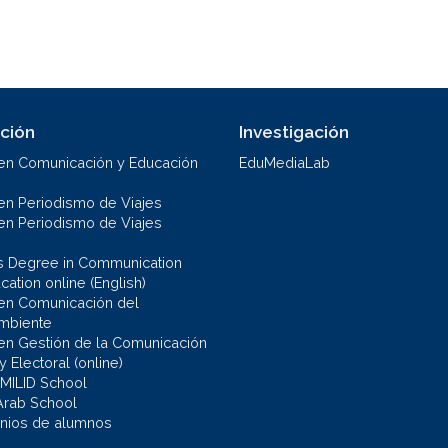
ción
Investigación
en Comunicación y Educación
EduMediaLab
en Periodismo de Viajes
en Periodismo de Viajes
s Degree in Communication
ation online (English)
en Comunicación del
mbiente
en Gestión de la Comunicación
 y Electoral (online)
 MILID School
Arab School
nios de alumnos