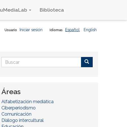
duMediaLab
Biblioteca
Iniciar sesión
Español
English
Usuario
Idiomas
Formulario
de
Buscar
búsqueda
Áreas
Alfabetización mediática
Ciberperiodismo
Comunicación
Diálogo intercultural
Educación