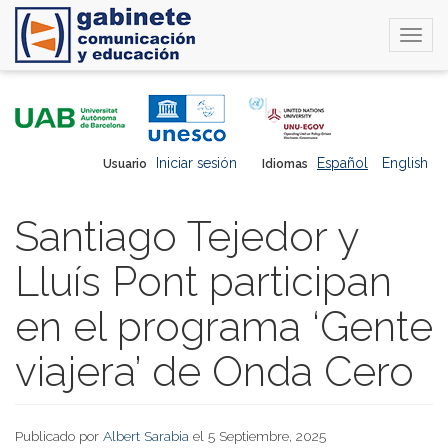
Togg
navi
Pasar
al
contenido
principal
Iniciar sesión
Español
English
Usuario
Idiomas
Santiago Tejedor y
Lluís Pont participan
en el programa ‘Gente
viajera’ de Onda Cero
Publicado por
Albert Sarabia
el 5 Septiembre, 2025