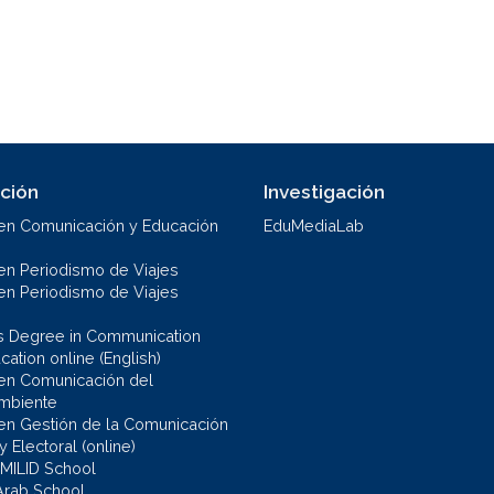
ción
Investigación
en Comunicación y Educación
EduMediaLab
en Periodismo de Viajes
en Periodismo de Viajes
s Degree in Communication
ation online (English)
en Comunicación del
mbiente
en Gestión de la Comunicación
 y Electoral (online)
 MILID School
Arab School