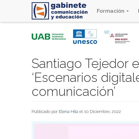
Formación
Pasar
al
contenido
principal
Santiago Tejedor ed
‘Escenarios digital
comunicación’
Publicado por
Elena Hita
el 10 Diciembre, 2022