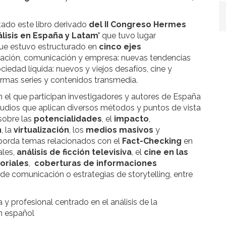
tado este libro derivado
del II Congreso Hermes
lisis en España y Latam’
que tuvo lugar
ue estuvo estructurado en
cinco ejes
cación, comunicación y empresa: nuevas tendencias
ciedad líquida: nuevos y viejos desafíos, cine y
aformas series y contenidos transmedia.
en el que participan investigadores y autores de España
tudios que aplican diversos métodos y puntos de vista
sobre las
potencialidades
, el
impacto
,
n
, la
virtualización
, los
medios masivos
y
 aborda temas relacionados con el
Fact-Checking
en
ales,
análisis de ficción televisiva
, el
cine en las
oriales
,
coberturas de informaciones
de comunicación o estrategias de storytelling, entre
 y profesional centrado en el análisis de la
n español