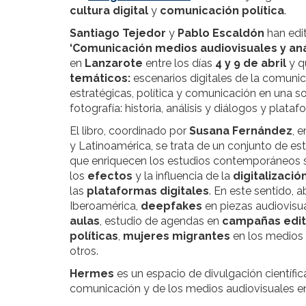
cultura digital
y
comunicación política
.
Santiago Tejedor
y
Pablo Escaldón
han edi
‘Comunicación medios audiovisuales y aná
en
Lanzarote
entre los días
4 y 9 de abril
y q
temáticos:
escenarios digitales de la comuni
estratégicas, política y comunicación en una so
fotografía: historia, análisis y diálogos y plat
El libro, coordinado por
Susana Fernández
, 
y Latinoamérica, se trata de un conjunto de es
que enriquecen los estudios contemporáneos 
los
efectos
y la influencia de la
digitalizació
las
plataformas digitales
. En este sentido,
Iberoamérica,
deepfakes
en piezas audiovisu
aulas
, estudio de agendas en
campañas edit
políticas
,
mujeres migrantes
en los medios 
otros.
Hermes
es un espacio de divulgación científica
comunicación y de los medios audiovisuales e