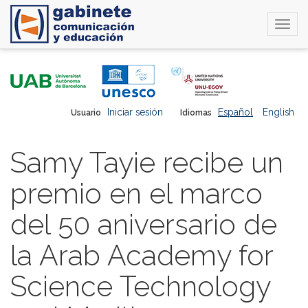
Togg
navi
Pasar
al
contenido
principal
Iniciar sesión
Español
English
Usuario
Idiomas
Samy Tayie recibe un
premio en el marco
del 50 aniversario de
la Arab Academy for
Science Technology