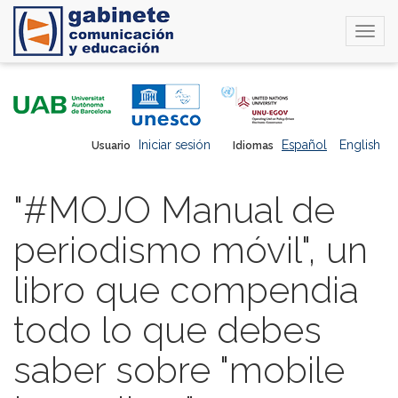
Togg
navi
Pasar
al
contenido
principal
Iniciar sesión
Español
English
Usuario
Idiomas
"#MOJO Manual de
periodismo móvil", un
libro que compendia
todo lo que debes
saber sobre "mobile