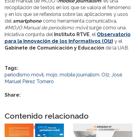
Este manual de MOJO (
mobile journalism
) es una
recopilación de textos en los que se valora el fenómeno
y en los que se reflexiona sobre las aplicaciones y usos
del
smartphone
como herramienta comunicativa.
#MOJO Manual de periodismo móvil
surge como una
iniciativa conjunta del
Instituto RTVE
, el
Observatorio
para la Innovación de los Informativos (OI2)
y el
Gabinete de Comunicación y Educación
de la UAB.
Tags:
periodismo móvil
,
mojo
,
mobile journalism
,
OI2
,
José
Manuel Pérez Tornero
Share:
Contenido relacionado