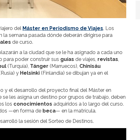
iajero del
Máster en Periodismo de Viajes
. Los
on la semana pasada dónde deberán dirigirse para
nales
de curso.
splazarán a la ciudad que se le ha asignado a cada uno
o para poder construir sus
guías
de viajes,
revistas
,
bul
(Turquía),
Tánger
(Marruecos),
Chinisáu
(Rusia) y
Helsinki
(Finlandia) se dibujan ya en el
ño y el desarrollo del proyecto final del Máster en
e se les asigna un destino por grupos de trabajo, deben
os los
conocimientos
adquiridos a lo largo del curso.
uidos —en forma de
beca
— en la matrícula.
arrolló la sesión del Sorteo de Destinos.