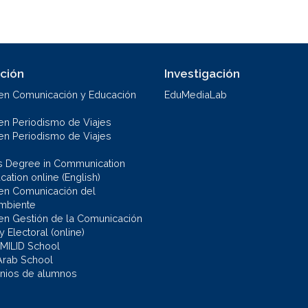
ción
Investigación
en Comunicación y Educación
EduMediaLab
en Periodismo de Viajes
en Periodismo de Viajes
s Degree in Communication
ation online (English)
en Comunicación del
mbiente
en Gestión de la Comunicación
 y Electoral (online)
 MILID School
Arab School
nios de alumnos