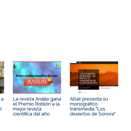
 a
La revista Anàlisi gana
Altaïr presenta su
el Premio Roblón a la
monográfico
l
mejor revista
transmedia "Los
científica del año
desiertos de Sonora"