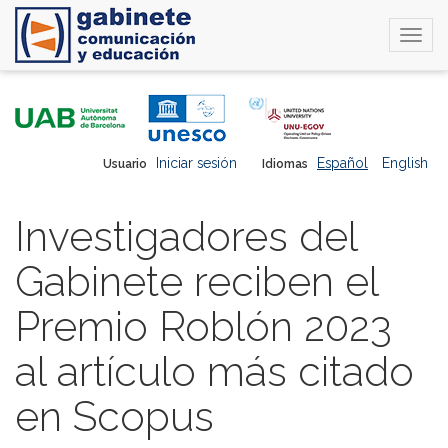
Togg
navi
Pasar
al
contenido
principal
Iniciar sesión
Español
English
Usuario
Idiomas
Investigadores del
Gabinete reciben el
Premio Roblón 2023
al artículo más citado
en Scopus