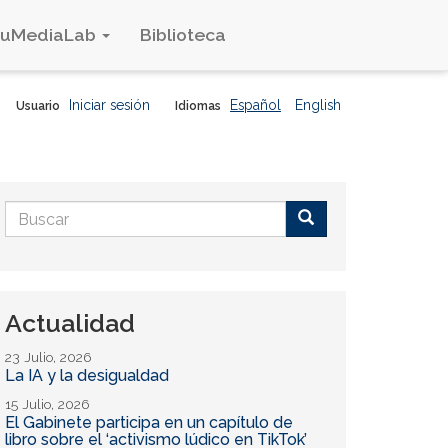
duMediaLab
Biblioteca
Iniciar sesión
Español
English
Usuario
Idiomas
Formulario
de
Buscar
búsqueda
Actualidad
23 Julio, 2026
La IA y la desigualdad
15 Julio, 2026
El Gabinete participa en un capítulo de
libro sobre el ‘activismo lúdico en TikTok’