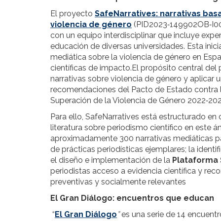
El proyecto
SafeNarratives: narrativas basa
violencia de género
(PID2023‑149902OB‑I00) 
con un equipo interdisciplinar que incluye expe
educación de diversas universidades. Esta inici
mediática sobre la violencia de género en Espa
científicas de impacto.El propósito central de
narrativas sobre violencia de género y aplicar
recomendaciones del Pacto de Estado contra la
Superación de la Violencia de Género 2022‑202
Para ello, SafeNarratives está estructurado en c
literatura sobre periodismo científico en este á
aproximadamente 300 narrativas mediáticas par
de prácticas periodísticas ejemplares; la identif
el diseño e implementación de la
Plataforma 
periodistas acceso a evidencia científica y rec
preventivas y socialmente relevantes
El Gran Diálogo: encuentros que educan
“
El Gran Diálogo
”
es una serie de 14 encuentr