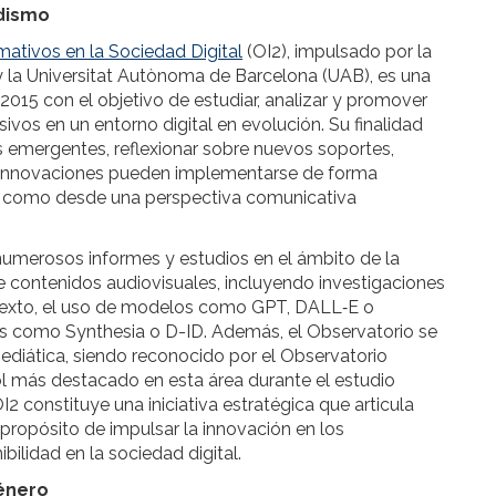
odismo
mativos en la Sociedad Digital
(OI2), impulsado por la
 la Universitat Autònoma de Barcelona (UAB), es una
015 con el objetivo de estudiar, analizar y promover
ivos en un entorno digital en evolución. Su finalidad
as emergentes, reflexionar sobre nuevos soportes,
s innovaciones pueden implementarse de forma
o como desde una perspectiva comunicativa
 numerosos informes y estudios en el ámbito de la
 de contenidos audiovisuales, incluyendo investigaciones
e texto, el uso de modelos como GPT, DALL‑E o
les como Synthesia o D-ID. Además, el Observatorio se
ediática, siendo reconocido por el Observatorio
 más destacado en esta área durante el estudio
2 constituye una iniciativa estratégica que articula
 propósito de impulsar la innovación en los
bilidad en la sociedad digital.
género