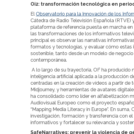
Oi2: transformación tecnológica en peri
El
Observatorio para la Innovación de los Infor
Cátedra de Radio Televisión Española (RTVE) y
plataforma de referencia puesta en marcha en 2
las transformaciones de los informativos televis
principal es observar las narrativas informativ
formatos y tecnologías, y evaluar cómo esta
sostenible, tanto desde un modelo de negoci
contemporánea.
A lo largo de su trayectoria, OI² ha producido
inteligencia artificial aplicada a la producción
centradas en la creación de vídeos a partir d
Midjourney, y herramientas de avatares digita
ha consolidado como líder en alfabetización m
Audiovisual Europeo como el proyecto español
“Mapping Media Literacy in Europe”. En suma, OI
investigación, formación y transferencia con el
informativos y fortalecer su relevancia y sosteni
SafeNarratives: prevenir la violencia de 