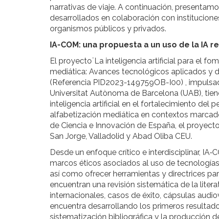
narrativas de viaje. A continuación, presentam
desarrollados en colaboración con institucione
organismos públicos y privados.
IA-COM: una propuesta a un uso de la IA 
El proyecto¨La inteligencia artificial para el f
mediática: Avances tecnológicos aplicados y d
(Referencia PID2023-149759OB-I00) , impulsad
Universitat Autònoma de Barcelona (UAB), tiene
inteligencia artificial en el fortalecimiento del
alfabetización mediática en contextos marcados
de Ciencia e Innovación de España, el proyecto
San Jorge, Valladolid y Abad Oliba CEU.
Desde un enfoque crítico e interdisciplinar, IA
marcos éticos asociados al uso de tecnologías de
así como ofrecer herramientas y directrices pa
encuentran una revisión sistemática de la literat
internacionales, casos de éxito, cápsulas audio
encuentra desarrollando los primeros resultado
sistematización bibliográfica y la producción d