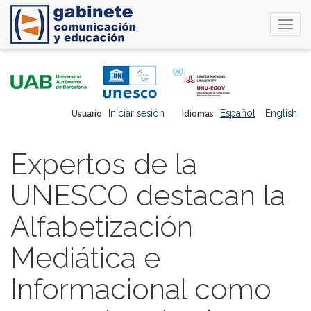
Togg
navi
Pasar
al
contenido
principal
Iniciar sesión
Español
English
Usuario
Idiomas
Expertos de la
UNESCO destacan la
Alfabetización
Mediática e
Informacional como