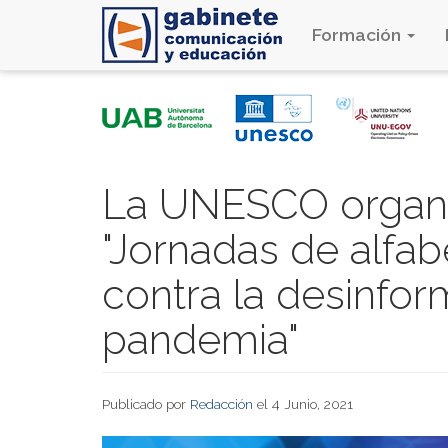
Formación
Pasar
al
contenido
principal
La UNESCO organi
"Jornadas de alfabe
contra la desinfo
pandemia"
Publicado por
Redacción
el 4 Junio, 2021