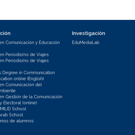
ción
Investigación
en Comunicación y Educación
EduMediaLab
en Periodismo de Viajes
en Periodismo de Viajes
s Degree in Communication
ation online (English)
en Comunicación del
mbiente
en Gestión de la Comunicación
 y Electoral (online)
 MILID School
Arab School
nios de alumnos