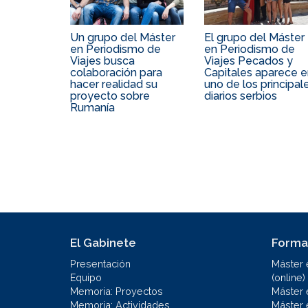
Un grupo del Máster
El grupo del Máster
en Periodismo de
en Periodismo de
Viajes busca
Viajes Pecados y
colaboración para
Capitales aparece 
hacer realidad su
uno de los principal
proyecto sobre
diarios serbios
Rumanía
El Gabinete
Forma
Presentación
Máster 
Equipo
(online)
Memoria: Proyectos
Máster 
Memoria: Actividades
Máster 