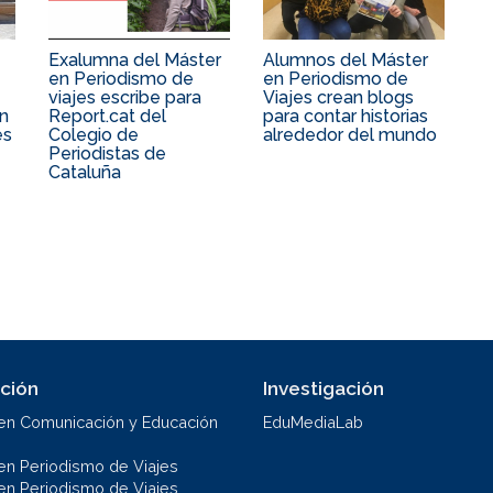
Exalumna del Máster
Alumnos del Máster
en Periodismo de
en Periodismo de
viajes escribe para
Viajes crean blogs
en
Report.cat del
para contar historias
es
Colegio de
alrededor del mundo
Periodistas de
Cataluña
ción
Investigación
en Comunicación y Educación
EduMediaLab
en Periodismo de Viajes
en Periodismo de Viajes