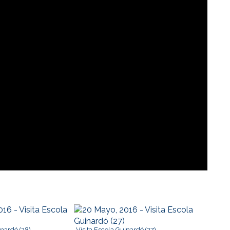
inardó (28)
Visita Escola Guinardó (27)