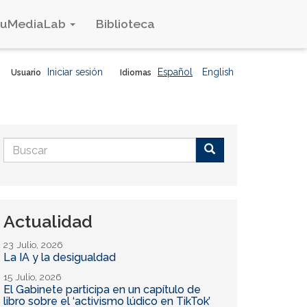
duMediaLab
Biblioteca
Iniciar sesión
Español
English
Usuario
Idiomas
Formulario
de
Buscar
búsqueda
Actualidad
23 Julio, 2026
La IA y la desigualdad
15 Julio, 2026
El Gabinete participa en un capítulo de
libro sobre el ‘activismo lúdico en TikTok’