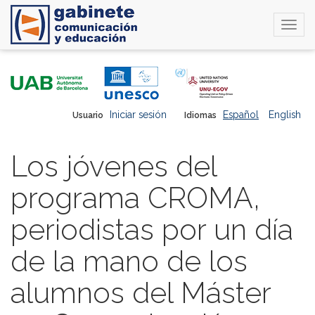
Togg
navi
Pasar
al
contenido
principal
Iniciar sesión
Español
English
Usuario
Idiomas
Los jóvenes del
programa CROMA,
periodistas por un día
de la mano de los
alumnos del Máster