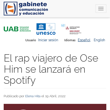
Togg
navi
Pasar
al
contenido
principal
Iniciar sesión
Español
English
Usuario
Idiomas
El rap viajero de Ose
Him se lanzará en
Spotify
Publicado por
Elena Hita
el 19 Abril, 2022