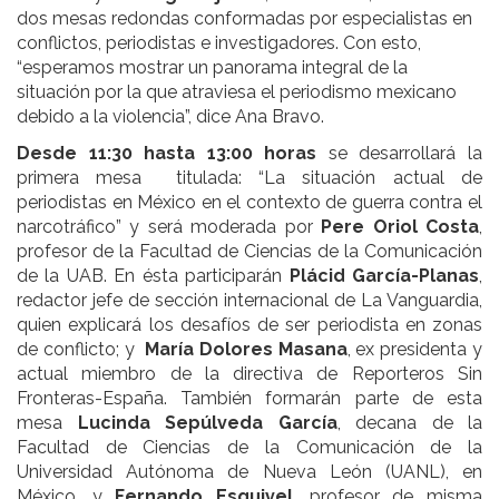
dos mesas redondas conformadas por especialistas en
conflictos, periodistas e investigadores. Con esto,
“esperamos mostrar un panorama integral de la
situación por la que atraviesa el periodismo mexicano
debido a la violencia”, dice Ana Bravo.
Desde 1
1:30 hasta 13:00 horas
se desarrollará la
primera mesa titulada: “La situación actual de
periodistas en México en el contexto de guerra contra el
narcotráfico” y será moderada por
Pere Oriol Costa
,
profesor de la Facultad de Ciencias de la Comunicación
de la UAB. En ésta participarán
Plácid García-Planas
,
redactor jefe de sección internacional de La Vanguardia,
quien explicará los desafíos de ser periodista en zonas
de conflicto; y
María Dolores Masana
, ex presidenta y
actual miembro de la directiva de Reporteros Sin
Fronteras-España. También formarán parte de esta
mesa
Lucinda Sepúlveda García
, decana de la
Facultad de Ciencias de la Comunicación de la
Universidad Autónoma de Nueva León (UANL), en
México, y
Fernando Esquivel
, profesor de misma