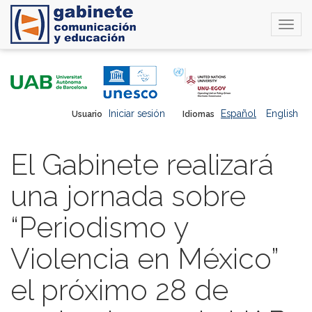
Togg
navi
Pasar
al
contenido
principal
Iniciar sesión
Español
English
Usuario
Idiomas
El Gabinete realizará
una jornada sobre
“Periodismo y
Violencia en México”
el próximo 28 de