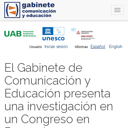
Togg
navi
Pasar
al
contenido
principal
Iniciar sesión
Español
English
Usuario
Idiomas
El Gabinete de
Comunicación y
Educación presenta
una investigación en
un Congreso en