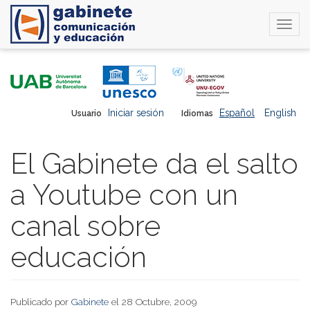
Togg
navi
Pasar
al
contenido
principal
Iniciar sesión
Español
English
Usuario
Idiomas
El Gabinete da el salto
a Youtube con un
canal sobre
educación
Publicado por
Gabinete
el 28 Octubre, 2009