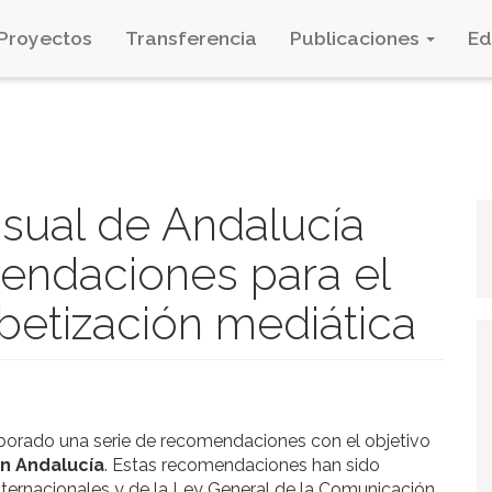
Proyectos
Transferencia
Publicaciones
E
isual de Andalucía
endaciones para el
betización mediática
borado una serie de recomendaciones con el objetivo
en Andalucía
. Estas recomendaciones han sido
internacionales y de la Ley General de la Comunicación