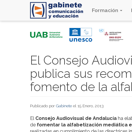
Formación
Pasar
al
contenido
principal
El Consejo Audiov
publica sus recom
fomento de la alfa
Publicado por
Gabinete
el 15 Enero, 2013
El
Consejo Audiovisual de Andalucía
ha ela
de
fomentar la alfabetización mediática 
realizadas en cumplimiento de las directrices 