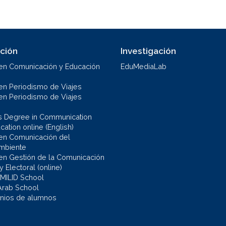
ción
Investigación
en Comunicación y Educación
EduMediaLab
en Periodismo de Viajes
en Periodismo de Viajes
s Degree in Communication
ation online (English)
en Comunicación del
mbiente
en Gestión de la Comunicación
 y Electoral (online)
 MILID School
Arab School
nios de alumnos